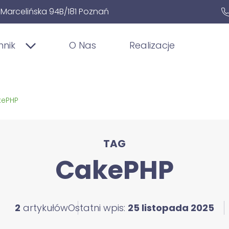
. Marcelińska 94B/181 Poznań
nnik
O Nas
Realizacje
kePHP
TAG
CakePHP
2
artykułów
Ostatni wpis:
25 listopada 2025