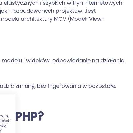
elastycznych i szybkich witryn internetowych.
ak i rozbudowanych projektów. Jest
a modelu architektury MCV (Model-View-
e modelu i widoków, odpowiadanie na działania
dzić zmiany, bez ingerowania w pozostałe.
akePHP?
cych,
eści i
wej.
y,