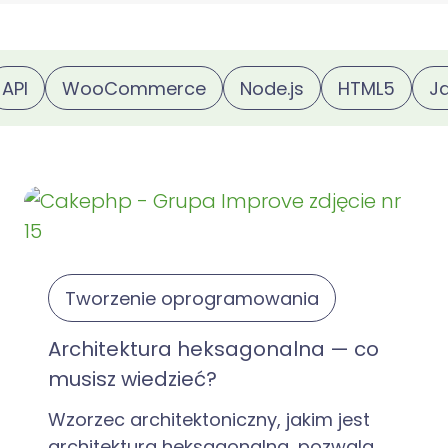
API
WooCommerce
Node.js
HTML5
J
Tworzenie oprogramowania
Architektura heksagonalna — co
musisz wiedzieć?
Wzorzec architektoniczny, jakim jest
architektura heksagonalna, pozwala