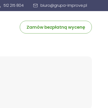
512 215 804
biuro@grupa-improve.pl
Zamów bezpłatną wycenę