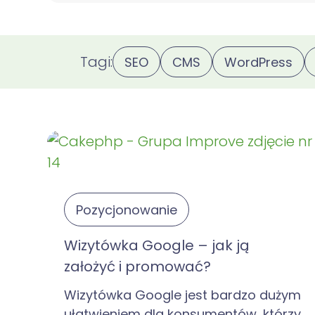
Tagi:
SEO
CMS
WordPress
Pozycjonowanie
Wizytówka Google – jak ją
założyć i promować?
Wizytówka Google jest bardzo dużym
ułatwieniem dla konsumentów, którzy