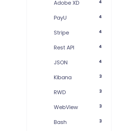
4
Adobe XD
4
PayU
4
Stripe
4
Rest API
4
JSON
3
Kibana
3
RWD
3
WebView
3
Bash