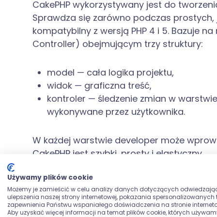
CakePHP wykorzystywany jest do tworzenia 
Sprawdza się zarówno podczas prostych, j
kompatybilny z wersją PHP 4 i 5. Bazuje n
Controller) obejmującym trzy struktury:
model — cała logika projektu,
widok — graficzna treść,
kontroler — śledzenie zmian w warstwi
wykonywane przez użytkownika.
W każdej warstwie developer może wprowa
CakePHP jest szybki, prosty i elastyczny.
Używamy plików cookie
Jakie zalety ma C
Możemy je zamieścić w celu analizy danych dotyczących odwiedzają
ulepszenia naszej strony internetowej, pokazania spersonalizowanych tr
zapewnienia Państwu wspaniałego doświadczenia na stronie interneto
Aby uzyskać więcej informacji na temat plików cookie, których używam