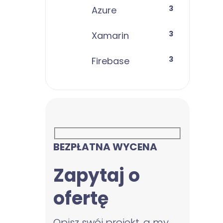
3
Azure
3
Xamarin
3
Firebase
BEZPŁATNA WYCENA
Zapytaj o
ofertę
Opisz swój projekt, a my