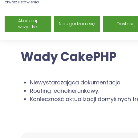
otwórz ustawienia.
Posiada wbudowane komponenty m.in. d
sesjami, czy zapewnienia bezpieczeńst
Akceptuj
Nie zgadzam się
Dostosuj
Oferuje wsparcie dla lokalizacji i interna
wszystko
Umożliwia budowę aplikacji z wykorzys
Wady CakePHP
Niewystarczająca dokumentacja.
Routing jednokierunkowy.
Konieczność aktualizacji domyślnych t