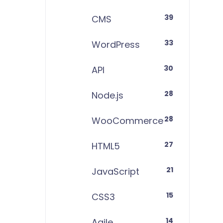
39
CMS
33
WordPress
30
API
28
Node.js
28
WooCommerce
27
HTML5
21
JavaScript
15
CSS3
14
Agile