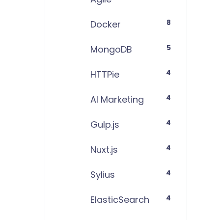
8
Docker
5
MongoDB
4
HTTPie
4
AI Marketing
4
Gulp.js
4
Nuxt.js
4
Sylius
4
ElasticSearch