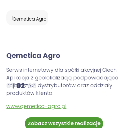
Qemetica Agro
S
J
Serwis internetowy dla spółki akcyjnej Ciech.
Aplikacja z geolokalizacją podpowiadająca
Pa
01
02
03
najbliższych dystrybutorów oraz oddziały
kt
produktów klienta.
dl
www.qemetica-agro.pl
ww
Zobacz wszystkie realizacje