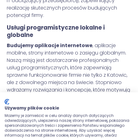
IT odciążający przedsiębiorcę, zapewniający
realizację skutecznych procesów budujących
potencjał firmy.
Usługi programistyczne lokalne i
globalne
Budujemy aplikacje internetowe
, aplikacje
mobilne, strony internetowe o zasięgu globalnym.
Naszą misją jest dostarczanie profesjonalnych
usług programistycznych, które zapewniają
sprawne funkcjonowanie firmie nie tylko z Katowic,
ale z dowolnego miejsca na świecie. Stopniowo
wdrażamy rozwiązania i koncepcje, które motywują
przedsiębiorców do działania na szerszą skalę.
Tworzymy nowoczesne aplikacje dla klientów z
Używamy plików cookie
Katowic oraz wielu innych polskich miastach.
Możemy je zamieścić w celu analizy danych dotyczących
Zyskujesz dzięki nim przewagę nad konkurencją, jak i
odwiedzających, ulepszenia naszej strony internetowej, pokazania
spersonalizowanych treści i zapewnienia Państwu wspaniałego
znacznie większą rozpoznawalność w sieci.
doświadczenia na stronie internetowej. Aby uzyskać więcej
informacji na temat plików cookie, których używamy, otwórz