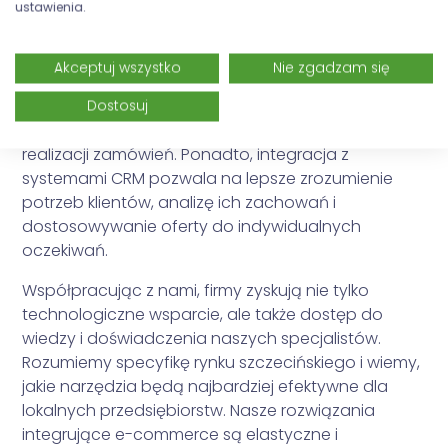
ustawienia.
CRM.
Dzięki naszym rozwiązaniom, przedsiębiorstwa ze
Akceptuj wszystko
Nie zgadzam się
Szczecina mogą cieszyć się automatycznym
przepływem informacji między sklepem a
Dostosuj
magazynem, co znacznie przyspiesza proces
realizacji zamówień. Ponadto, integracja z
systemami CRM pozwala na lepsze zrozumienie
potrzeb klientów, analizę ich zachowań i
dostosowywanie oferty do indywidualnych
oczekiwań.
Współpracując z nami, firmy zyskują nie tylko
technologiczne wsparcie, ale także dostęp do
wiedzy i doświadczenia naszych specjalistów.
Rozumiemy specyfikę rynku szczecińskiego i wiemy,
jakie narzędzia będą najbardziej efektywne dla
lokalnych przedsiębiorstw. Nasze rozwiązania
integrujące e-commerce są elastyczne i