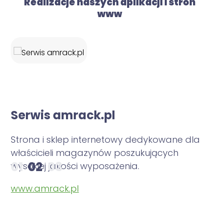
Realizacje naszych aplikacji i stron
www
Serwis amrack.pl
S
Strona i sklep internetowy dedykowane dla
Bi
właścicieli magazynów poszukujących
pl
01
02
03
wysokiej jakości wyposażenia.
na
i
ro
www.amrack.pl
ww