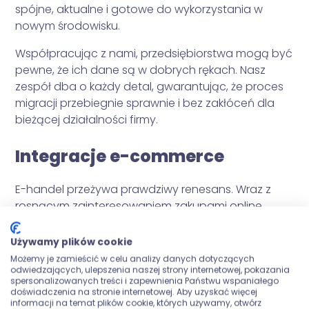
spójne, aktualne i gotowe do wykorzystania w
nowym środowisku.
Współpracując z nami, przedsiębiorstwa mogą być
pewne, że ich dane są w dobrych rękach. Nasz
zespół dba o każdy detal, gwarantując, że proces
migracji przebiegnie sprawnie i bez zakłóceń dla
bieżącej działalności firmy.
Integracje e-commerce
E-handel przeżywa prawdziwy renesans. Wraz z
rosnącym zainteresowaniem zakupami online,
przedsiębiorstwa stoją przed wyzwaniem integracji
swoich sklepów internetowych z innymi systemami
Używamy plików cookie
używanymi w biznesie. Grupa Improve specjalizuje
Możemy je zamieścić w celu analizy danych dotyczących
odwiedzających, ulepszenia naszej strony internetowej, pokazania
się w tworzeniu spersonalizowanych rozwiązań,
spersonalizowanych treści i zapewnienia Państwu wspaniałego
które umożliwiają płynną wymianę danych między
doświadczenia na stronie internetowej. Aby uzyskać więcej
informacji na temat plików cookie, których używamy, otwórz
platformami e-commerce a systemami ERP czy