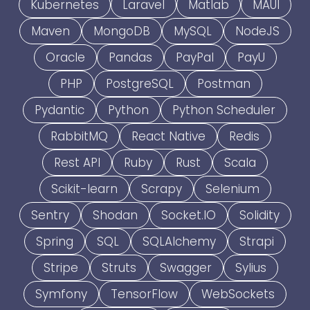
Kubernetes
Laravel
Matlab
MAUI
Maven
MongoDB
MySQL
NodeJS
Oracle
Pandas
PayPal
PayU
PHP
PostgreSQL
Postman
Pydantic
Python
Python Scheduler
RabbitMQ
React Native
Redis
Rest API
Ruby
Rust
Scala
Scikit-learn
Scrapy
Selenium
Sentry
Shodan
Socket.IO
Solidity
Spring
SQL
SQLAlchemy
Strapi
Stripe
Struts
Swagger
Sylius
Symfony
TensorFlow
WebSockets