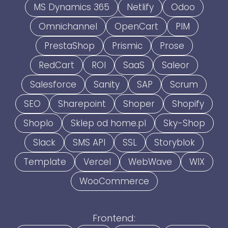
MS Dynamics 365
Netlify
Odoo
Omnichannel
OpenCart
PIM
PrestaShop
Prismic
Prose
RedCart
ROI
SaaS
Saleor
Salesforce
Sanity
SAP
Scrum
SEO
Sharepoint
Shoper
Shopify
Shoplo
Sklep od home.pl
Sky-Shop
Slack
SMS API
SSL
Storyblok
Template
Vercel
WebWave
WIX
WooCommerce
Frontend: