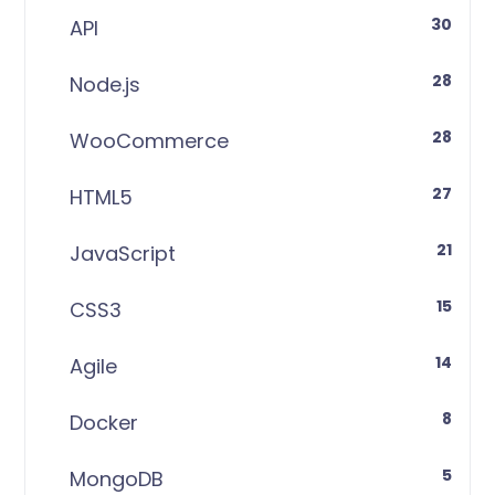
30
API
28
Node.js
28
WooCommerce
27
HTML5
21
JavaScript
15
CSS3
14
Agile
8
Docker
5
MongoDB