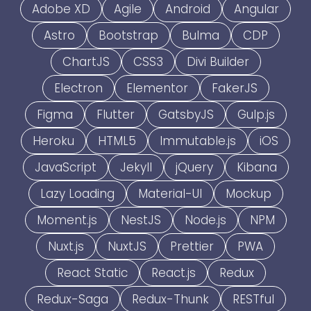
Adobe XD
Agile
Android
Angular
Astro
Bootstrap
Bulma
CDP
ChartJS
CSS3
Divi Builder
Electron
Elementor
FakerJS
Figma
Flutter
GatsbyJS
Gulp.js
Heroku
HTML5
Immutable.js
iOS
JavaScript
Jekyll
jQuery
Kibana
Lazy Loading
Material-UI
Mockup
Moment.js
NestJS
Node.js
NPM
Nuxt.js
NuxtJS
Prettier
PWA
React Static
React.js
Redux
Redux-Saga
Redux-Thunk
RESTful