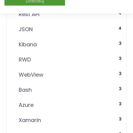
Dostosuj
4
Rest API
4
JSON
3
Kibana
3
RWD
3
WebView
3
Bash
3
Azure
3
Xamarin