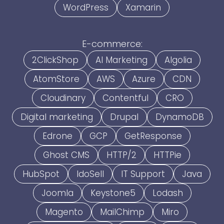
WordPress
Xamarin
E-commerce:
2ClickShop
AI Marketing
Algolia
AtomStore
AWS
Azure
CDN
Cloudinary
Contentful
CRO
Digital marketing
Drupal
DynamoDB
Edrone
GCP
GetResponse
Ghost CMS
HTTP/2
HTTPie
HubSpot
IdoSell
IT Support
Java
Joomla
Keystone5
Lodash
Magento
MailChimp
Miro