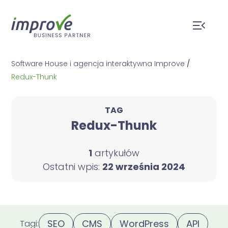
Software House i agencja interaktywna Improve
/
Redux-Thunk
TAG
Redux-Thunk
1
artykułów
Ostatni wpis:
22 września 2024
SEO
CMS
WordPress
API
Tagi: