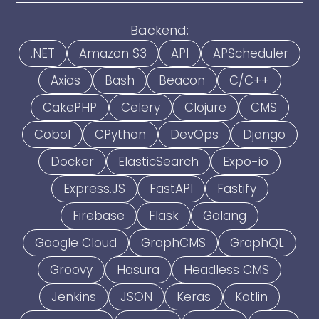
Backend:
.NET
Amazon S3
API
APScheduler
Axios
Bash
Beacon
C/C++
CakePHP
Celery
Clojure
CMS
Cobol
CPython
DevOps
Django
Docker
ElasticSearch
Expo-io
Express.JS
FastAPI
Fastify
Firebase
Flask
Golang
Google Cloud
GraphCMS
GraphQL
Groovy
Hasura
Headless CMS
Jenkins
JSON
Keras
Kotlin