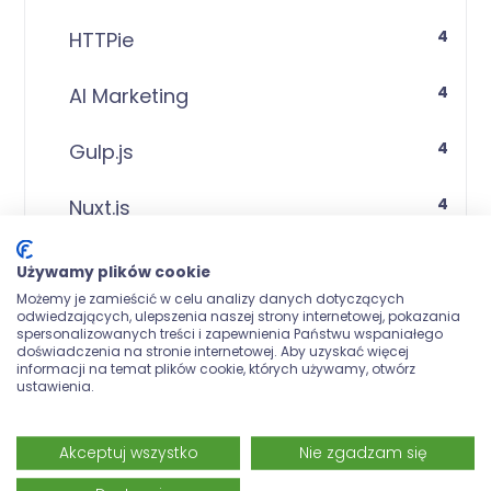
4
HTTPie
4
AI Marketing
4
Gulp.js
4
Nuxt.js
4
Sylius
Używamy plików cookie
Możemy je zamieścić w celu analizy danych dotyczących
4
ElasticSearch
odwiedzających, ulepszenia naszej strony internetowej, pokazania
spersonalizowanych treści i zapewnienia Państwu wspaniałego
doświadczenia na stronie internetowej. Aby uzyskać więcej
informacji na temat plików cookie, których używamy, otwórz
4
Adobe XD
ustawienia.
4
PayU
Akceptuj wszystko
Nie zgadzam się
4
Stripe