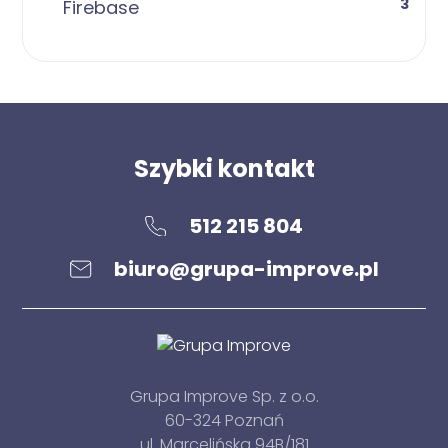
3
Firebase
Szybki kontakt
512 215 804
biuro@grupa-improve.pl
Grupa Improve Sp. z o.o.
60-324 Poznań
ul. Marcelińska 94B/181