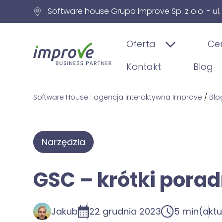
Software house Grupa Improve Sp. z o.o. - ul
Oferta
Ce
Kontakt
Blog
Software House i agencja interaktywna Improve
/
Blo
Narzędzia
GSC – krótki pora
Jakub
22 grudnia 2023
5 min
(aktu