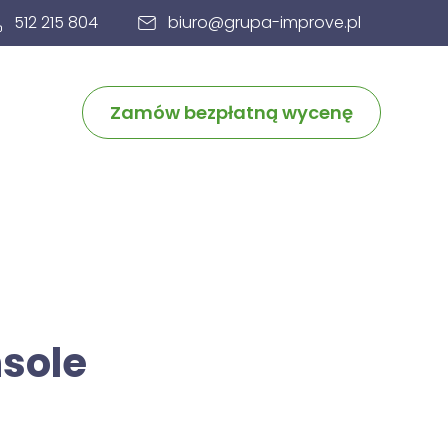
512 215 804
biuro@grupa-improve.pl
Zamów bezpłatną wycenę
nsole