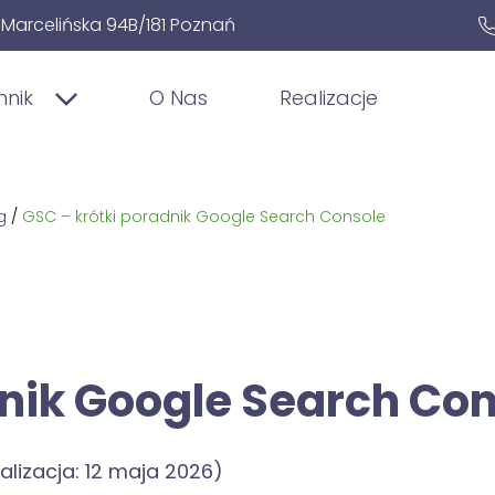
. Marcelińska 94B/181 Poznań
nnik
O Nas
Realizacje
g
/
GSC – krótki poradnik Google Search Console
dnik Google Search Co
alizacja: 12 maja 2026)