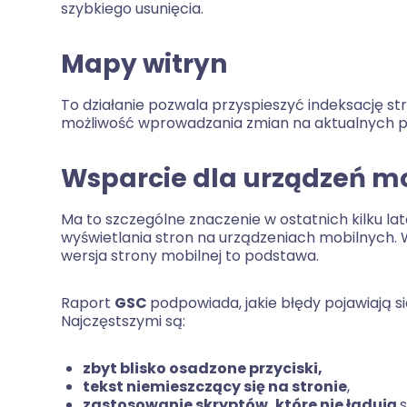
szybkiego usunięcia.
Mapy witryn
To działanie pozwala przyspieszyć indeksację st
możliwość wprowadzania zmian na aktualnych pli
Wsparcie dla urządzeń m
Ma to szczególne znaczenie w ostatnich kilku l
wyświetlania stron na urządzeniach mobilnych. 
wersja strony mobilnej to podstawa.
Raport
GSC
podpowiada, jakie błędy pojawiają s
Najczęstszymi są:
zbyt blisko osadzone przyciski,
tekst niemieszczący się na stronie
,
zastosowanie skryptów, które nie ładują