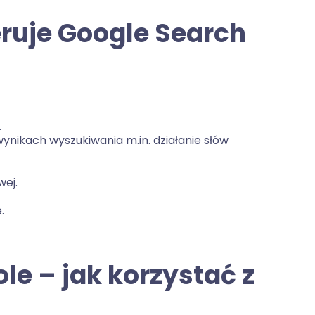
eruje Google Search
.
nikach wyszukiwania m.in. działanie słów
wej.
.
le – jak korzystać z