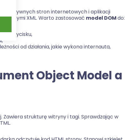
nteraktywnych stron internetowych i aplikacji
nia danymi XML. Warto zastosować
model DOM
do:
ciu przycisku,
i,
leżności od działania, jakie wykona internauta,
ument Object Model a
Zawiera strukturę witryny i tagi. Sprawdzając w
HTML.
darka odczytuje kod HTML strony. Stanowi szkielet