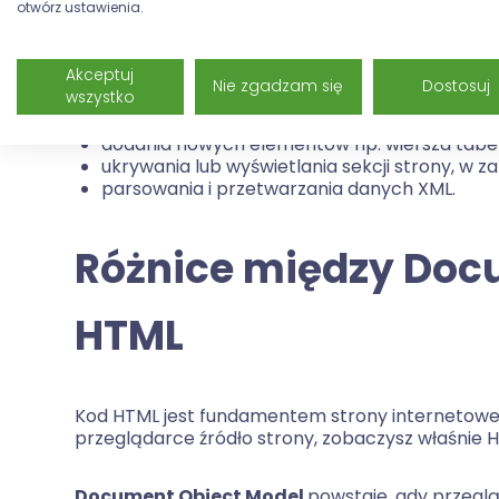
otwórz ustawienia.
Document Object Model
umożliwia tworzenie i
webowych. Daje również możliwość manipulowa
Akceptuj
Nie zgadzam się
Dostosuj
wszystko
zmiany tekstu elementu na witrynie po kliknię
dodania nowych elementów np. wiersza tabel
ukrywania lub wyświetlania sekcji strony, w za
parsowania i przetwarzania danych XML.
Różnice między Doc
HTML
Kod HTML jest fundamentem strony internetowej. 
przeglądarce źródło strony, zobaczysz właśnie 
Document Object Model
powstaje, gdy przeglą