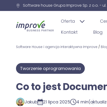
Software house Grupa Improve Sp. z o.o. - ul
Oferta
Ce
Kontakt
Blog
Software House i agencja interaktywna Improve
/
Blo
Tworzenie oprogramowania
Co to jest Docume
Jakub
21 lipca 2025
4 min
(aktuali