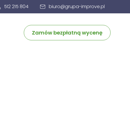
512 215 804
biuro@grupa-improve.pl
Zamów bezpłatną wycenę