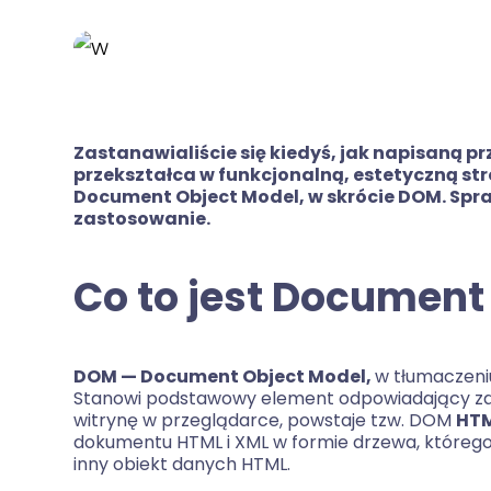
Zastanawialiście się kiedyś, jak napisaną pr
przekształca w funkcjonalną, estetyczną st
Document Object Model, w skrócie DOM. Sprawd
zastosowanie.
Co to jest Document
DOM — Document Object Model,
w tłumaczeni
Stanowi podstawowy element odpowiadający za 
witrynę w przeglądarce, powstaje tzw. DOM
HTM
dokumentu HTML i XML w formie drzewa, którego 
inny obiekt danych HTML.