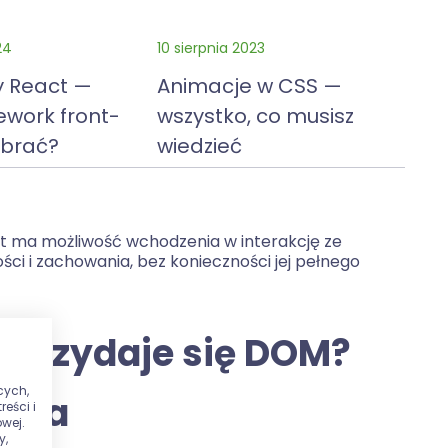
24
10 sierpnia 2023
y React —
Animacje w CSS —
ework front-
wszystko, co musisz
brać?
wiedzieć
pt ma możliwość wchodzenia w interakcję ze
ci i zachowania, bez konieczności jej pełnego
h przydaje się DOM?
cych,
ania
eści i
wej.
y,