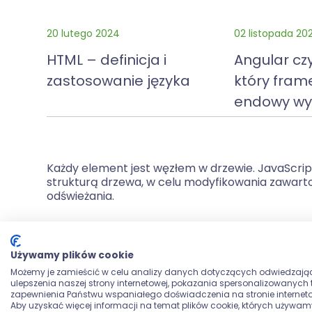
20 lutego 2024
02 listopada 20
HTML – definicja i
Angular cz
zastosowanie języka
który fram
endowy wy
Każdy element jest węzłem w drzewie. JavaScri
strukturą drzewa, w celu modyfikowania zawartoś
odświeżania.
W jakich działaniac
Używamy plików cookie
Możemy je zamieścić w celu analizy danych dotyczących odwiedzają
Przykłady zastosow
ulepszenia naszej strony internetowej, pokazania spersonalizowanych tr
zapewnienia Państwu wspaniałego doświadczenia na stronie interneto
Aby uzyskać więcej informacji na temat plików cookie, których używam