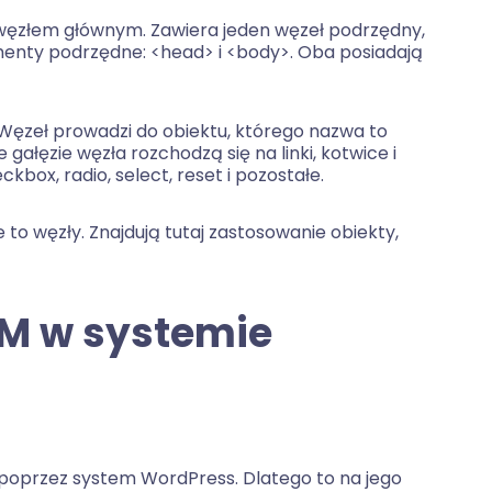
węzłem głównym. Zawiera jeden węzeł podrzędny,
ementy podrzędne: <head> i <body>. Oba posiadają
Węzeł prowadzi do obiektu, którego nazwa to
ałęzie węzła rozchodzą się na linki, kotwice i
kbox, radio, select, reset i pozostałe.
to węzły. Znajdują tutaj zastosowanie obiekty,
OM w systemie
 poprzez system WordPress. Dlatego to na jego