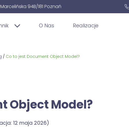
. Marcelińska 94B/181 Poznań
nnik
O Nas
Realizacje
g
/
Co to jest Document Object Model?
nt Object Model?
zacja: 12 maja 2026)