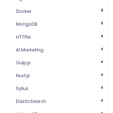
8
Docker
5
MongoDB
4
HTTPie
4
AI Marketing
4
Gulp.js
4
Nuxt.js
4
Sylius
4
ElasticSearch