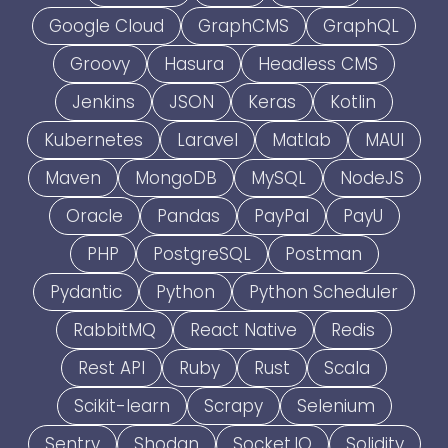
Google Cloud
GraphCMS
GraphQL
Groovy
Hasura
Headless CMS
Jenkins
JSON
Keras
Kotlin
Kubernetes
Laravel
Matlab
MAUI
Maven
MongoDB
MySQL
NodeJS
Oracle
Pandas
PayPal
PayU
PHP
PostgreSQL
Postman
Pydantic
Python
Python Scheduler
RabbitMQ
React Native
Redis
Rest API
Ruby
Rust
Scala
Scikit-learn
Scrapy
Selenium
Sentry
Shodan
Socket.IO
Solidity