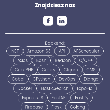
Znajdziesz nas
Backend:
.NET
Amazon S3
API
APScheduler
Axios
Bash
Beacon
C/C++
CakePHP
Celery
Clojure
CMS
Cobol
CPython
DevOps
Django
Docker
ElasticSearch
Expo-io
Express.JS
FastAPI
Fastify
Firebase
Flask
Golang