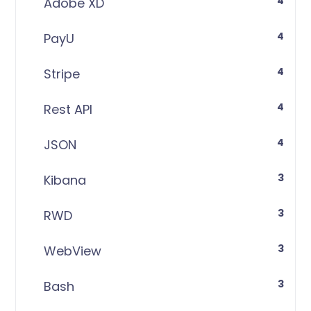
4
Adobe XD
4
PayU
4
Stripe
4
Rest API
4
JSON
3
Kibana
3
RWD
3
WebView
3
Bash