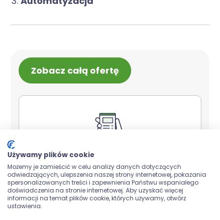
Automatyzacja
Zobacz całą ofertę
Używamy plików cookie
Możemy je zamieścić w celu analizy danych dotyczących
Software House Poznań
odwiedzających, ulepszenia naszej strony internetowej, pokazania
spersonalizowanych treści i zapewnienia Państwu wspaniałego
doświadczenia na stronie internetowej. Aby uzyskać więcej
informacji na temat plików cookie, których używamy, otwórz
ustawienia.