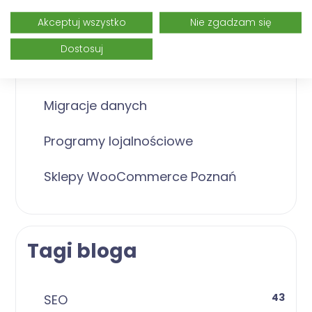
Nasza oferta
Akceptuj wszystko
Nie zgadzam się
Dostosuj
Dedykowane aplikacje internetowe
Migracje danych
Programy lojalnościowe
Sklepy WooCommerce Poznań
Tagi bloga
43
SEO