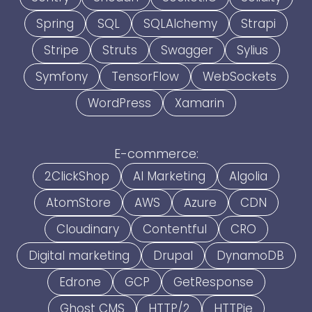
Spring
SQL
SQLAlchemy
Strapi
Stripe
Struts
Swagger
Sylius
Symfony
TensorFlow
WebSockets
WordPress
Xamarin
E-commerce:
2ClickShop
AI Marketing
Algolia
AtomStore
AWS
Azure
CDN
Cloudinary
Contentful
CRO
Digital marketing
Drupal
DynamoDB
Edrone
GCP
GetResponse
Ghost CMS
HTTP/2
HTTPie