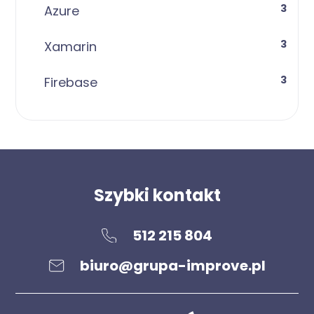
3
Azure
3
Xamarin
3
Firebase
Szybki kontakt
512 215 804
biuro@grupa-improve.pl