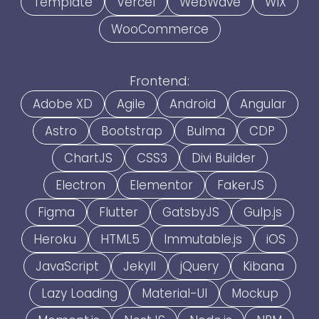
Template
Vercel
WebWave
WIX
WooCommerce
Frontend:
Adobe XD
Agile
Android
Angular
Astro
Bootstrap
Bulma
CDP
ChartJS
CSS3
Divi Builder
Electron
Elementor
FakerJS
Figma
Flutter
GatsbyJS
Gulp.js
Heroku
HTML5
Immutable.js
iOS
JavaScript
Jekyll
jQuery
Kibana
Lazy Loading
Material-UI
Mockup