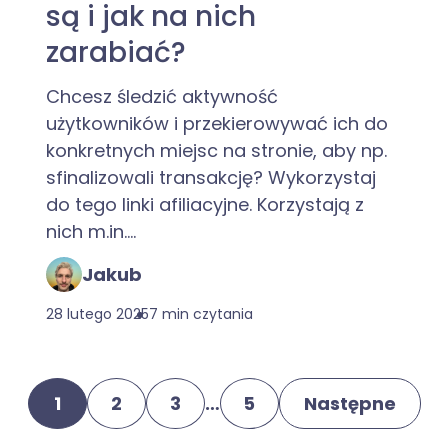
są i jak na nich
zarabiać?
Chcesz śledzić aktywność
użytkowników i przekierowywać ich do
konkretnych miejsc na stronie, aby np.
sfinalizowali transakcję? Wykorzystaj
do tego linki afiliacyjne. Korzystają z
nich m.in....
Jakub
28 lutego 2025
7 min czytania
1
2
3
…
5
Następne