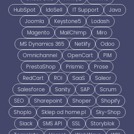
HubSpot
IdoSell
IT Support
Java
Joomla
Keystone5
Lodash
Magento
MailChimp
Miro
MS Dynamics 365
Netlify
Odoo
Omnichannel
OpenCart
PIM
PrestaShop
Prismic
Prose
RedCart
ROI
SaaS
Saleor
Salesforce
Sanity
SAP
Scrum
SEO
Sharepoint
Shoper
Shopify
Shoplo
Sklep od home.pl
Sky-Shop
Slack
SMS API
SSL
Storyblok