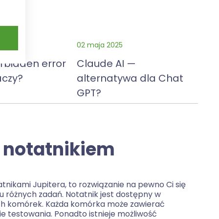
5
02 maja 2025
orbidden error
Claude AI —
aczy?
alternatywa dla Chat
GPT?
z notatnikiem
tatnikami Jupitera, to rozwiązanie na pewno Ci się
 różnych zadań. Notatnik jest dostępny w
ch komórek. Każda komórka może zawierać
 testowania. Ponadto istnieje możliwość