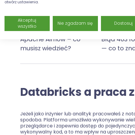
otwórz ustawienia.
Akceptuj
Nie zgadzam się
Dostosuj
wszystko
21 września 2024
27 kwietnia 202
Apache Airflow – co
Błąd 403 f
musisz wiedzieć?
— co to zn
Databricks a praca 
Jeżeli jako inżynier lub analityk pracowałeś z no
spodoba. Platforma umożliwia wykonywanie wielu
przeglądarce i zapewnia dostęp do pojedynczy
wykonywalny kod, a to ma wpływ na uproszczenie