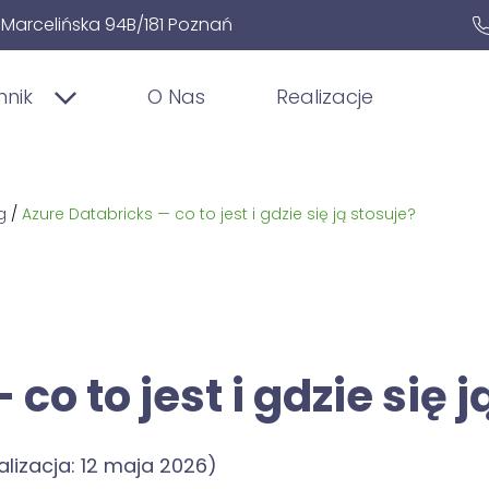
. Marcelińska 94B/181 Poznań
nnik
O Nas
Realizacje
g
/
Azure Databricks — co to jest i gdzie się ją stosuje?
co to jest i gdzie się j
alizacja: 12 maja 2026)