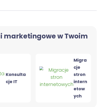
 i marketingowe w Twoim
Migra
cje
Konsulta
stron
cje IT
intern
etow
ych