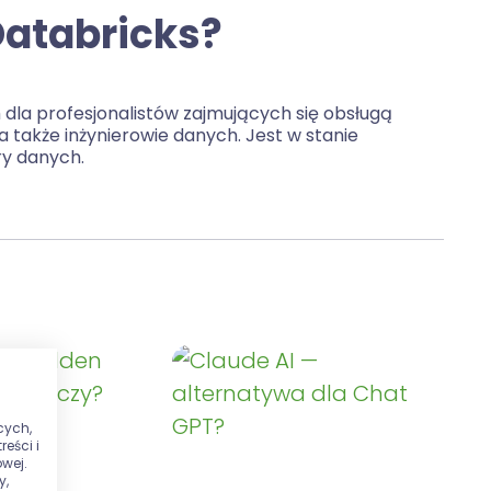
Databricks?
dla profesjonalistów zajmujących się obsługą
a także inżynierowie danych. Jest w stanie
ry danych.
cych,
eści i
wej.
y,