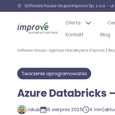
Software house Grupa Improve Sp. z o.o. - ul
Oferta
Ce
Kontakt
Blog
Software House i agencja interaktywna Improve
/
Blo
Tworzenie oprogramowania
Azure Databricks — 
Jakub
16 sierpnia 2025
4 min
(aktu