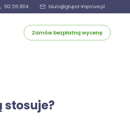
512 215 804
biuro@grupa-improve.pl
Zamów bezpłatną wycenę
ą stosuje?