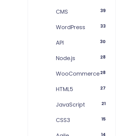
39
CMS
33
WordPress
30
API
28
Node.js
28
WooCommerce
27
HTML5
21
JavaScript
15
CSS3
14
Agile