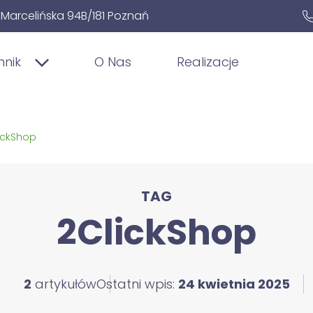
. Marcelińska 94B/181 Poznań
nnik
O Nas
Realizacje
ickShop
TAG
2ClickShop
2
artykułów
Ostatni wpis:
24 kwietnia 2025