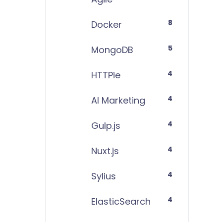
8
Docker
5
MongoDB
4
HTTPie
4
AI Marketing
4
Gulp.js
4
Nuxt.js
4
Sylius
4
ElasticSearch