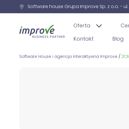
Software house Grupa Improve Sp. z o.o. - ul
Oferta
Ce
Kontakt
Blog
Software House i agencja interaktywna Improve
/
2Cl