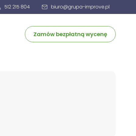
512 215 804
biuro@grupa-improve.pl
Zamów bezpłatną wycenę