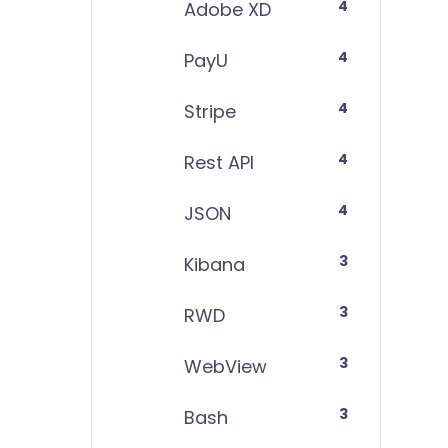
4
Adobe XD
4
PayU
4
Stripe
4
Rest API
4
JSON
3
Kibana
3
RWD
3
WebView
3
Bash