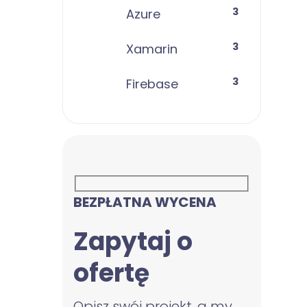
3
Azure
3
Xamarin
3
Firebase
BEZPŁATNA WYCENA
Zapytaj o
ofertę
Opisz swój projekt, a my